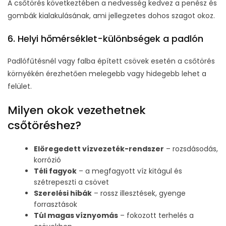
A csőtörés következtében a nedvesség kedvez a penész és
gombák kialakulásának, ami jellegzetes dohos szagot okoz.
6. Helyi hőmérséklet-különbségek a padlón
Padlófűtésnél vagy falba épített csövek esetén a csőtörés
környékén érezhetően melegebb vagy hidegebb lehet a
felület.
Milyen okok vezethetnek
csőtöréshez?
Elöregedett vízvezeték-rendszer
– rozsdásodás,
korrózió
Téli fagyok
– a megfagyott víz kitágul és
szétrepeszti a csövet
Szerelési hibák
– rossz illesztések, gyenge
forrasztások
Túl magas víznyomás
– fokozott terhelés a