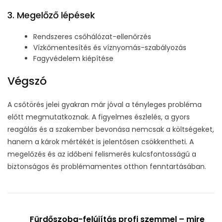
3. Megelőző lépések
Rendszeres csőhálózat-ellenőrzés
Vízkőmentesítés és víznyomás-szabályozás
Fagyvédelem kiépítése
Végszó
A csőtörés jelei gyakran már jóval a tényleges probléma
előtt megmutatkoznak. A figyelmes észlelés, a gyors
reagálás és a szakember bevonása nemcsak a költségeket,
hanem a károk mértékét is jelentősen csökkentheti. A
megelőzés és az időbeni felismerés kulcsfontosságú a
biztonságos és problémamentes otthon fenntartásában.
Fürdőszoba-felújítás profi szemmel – mire