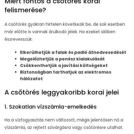
Miért fontos a csőtörés korai
felismerése?
A csőtörés gyakran hirtelen következik be, de sok esetben
már előtte is vannak árulkodó jelek. Ha ezeket időben
észrevesszük:
Elkerülhetjük a falak és padló átnedvesedését
Megelőzhetjük a penész kialakulását
Csökkenthetjük a javítási költségeket
Biztonságban tarthatjuk az elektromos
hálózatot
A csőtörés leggyakoribb korai jelei
1. Szokatlan vízszámla-emelkedés
Ha a vízfogyasztás nem változott, mégis jelentősen nő a
vízszámla, az rejtett szivárgásra vagy csőtörésre utalhat.