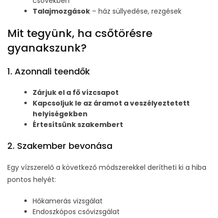
csövekben
Talajmozgások
– ház süllyedése, rezgések
Mit tegyünk, ha csőtörésre
gyanakszunk?
1. Azonnali teendők
Zárjuk el a fő vízcsapot
Kapcsoljuk le az áramot a veszélyeztetett
helyiségekben
Értesítsünk szakembert
2. Szakember bevonása
Egy vízszerelő a következő módszerekkel derítheti ki a hiba
pontos helyét:
Hőkamerás vizsgálat
Endoszkópos csővizsgálat